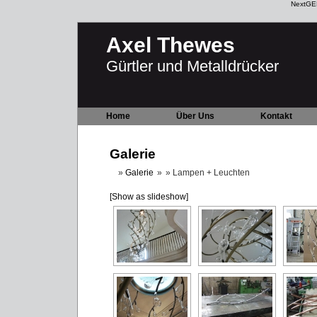
NextGEN
Axel Thewes
Gürtler und Metalldrücker
Home
Über Uns
Kontakt
Galerie
Galerie
»
Lampen + Leuchten
[Show as slideshow]